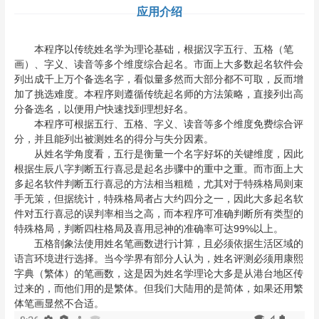
应用介绍
本程序以传统姓名学为理论基础，根据汉字五行、五格（笔
画）、字义、读音等多个维度综合起名。市面上大多数起名软件会
列出成千上万个备选名字，看似量多然而大部分都不可取，反而增
加了挑选难度。本程序则遵循传统起名师的方法策略，直接列出高
分备选名，以便用户快速找到理想好名。
本程序可根据五行、五格、字义、读音等多个维度免费综合评
分，并且能列出被测姓名的得分与失分因素。
从姓名学角度看，五行是衡量一个名字好坏的关键维度，因此
根据生辰八字判断五行喜忌是起名步骤中的重中之重。而市面上大
多起名软件判断五行喜忌的方法相当粗糙，尤其对于特殊格局则束
手无策，但据统计，特殊格局者占大约四分之一，因此大多起名软
件对五行喜忌的误判率相当之高，而本程序可准确判断所有类型的
特殊格局，判断四柱格局及喜用忌神的准确率可达99%以上。
五格剖象法使用姓名笔画数进行计算，且必须依据生活区域的
语言环境进行选择。当今学界有部分人认为，姓名评测必须用康熙
字典（繁体）的笔画数，这是因为姓名学理论大多是从港台地区传
过来的，而他们用的是繁体。但我们大陆用的是简体，如果还用繁
体笔画显然不合适。