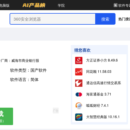
电脑版
学院
软件专
热门搜
猜您喜欢
方正证券小方 8.49.6
件厂商：威海市商业银行股份有限公司
软件类型：国产软件
同花顺 11.58.03
软件语言：简体
通达信高速行情交易系统 7.23
海富通基金 3.71
呱呱财经 7.4.1
广告
载
大智慧经典版 10.16.1
源）