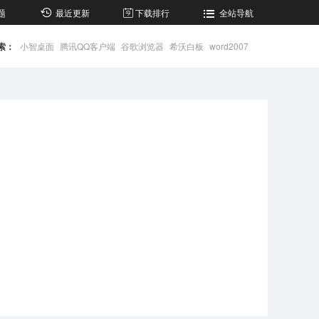
题
最近更新
下载排行
全站导航
索：
小智桌面
腾讯QQ客户端
谷歌浏览器
希沃白板
word2007