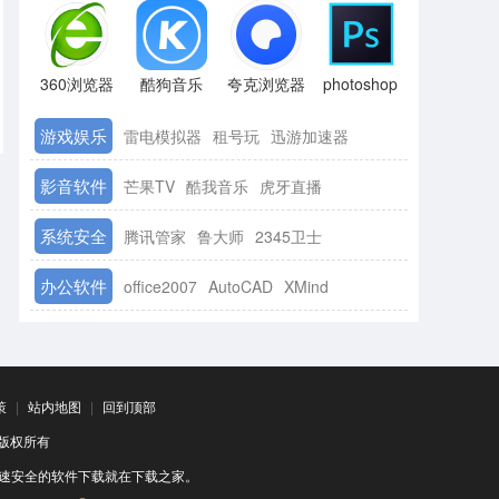
360浏览器
酷狗音乐
夸克浏览器
photoshop
游戏娱乐
雷电模拟器
租号玩
迅游加速器
影音软件
芒果TV
酷我音乐
虎牙直播
系统安全
腾讯管家
鲁大师
2345卫士
办公软件
office2007
AutoCAD
XMind
策
|
站内地图
|
回到顶部
司 版权所有
速安全的软件下载就在下载之家。