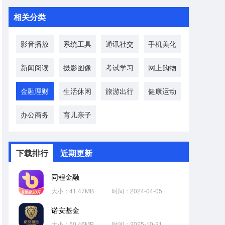
相关分类
影音播放
系统工具
通讯社交
手机美化
新闻阅读
摄影图像
考试学习
网上购物
金融理财
生活休闲
旅游出行
健康运动
办公商务
育儿亲子
下载排行
近期更新
同程金融
大小：41.47MB
时间：2024-04-05
诺安基金
大小：50.46MB
时间：2025-10-21