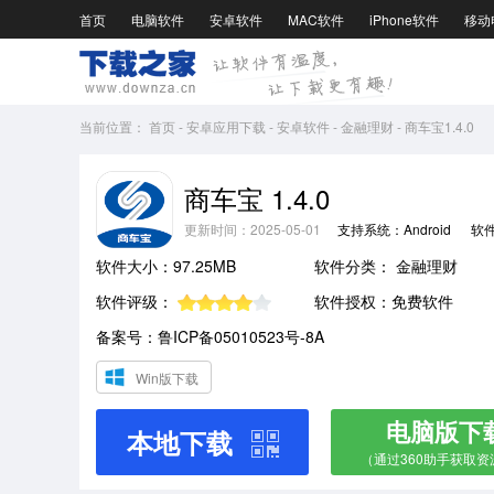
首页
电脑软件
安卓软件
MAC软件
iPhone软件
移动
当前位置：
首页
-
安卓应用下载
-
安卓软件
-
金融理财
-
商车宝1.4.0
商车宝 1.4.0
更新时间：2025-05-01
支持系统：Android
软
软件大小：97.25MB
软件分类：
金融理财
软件评级：
软件授权：免费软件
备案号：鲁ICP备05010523号-8A
Win版下载
电脑版下
本地下载
（通过360助手获取资