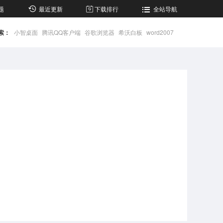
题
最近更新
下载排行
全站导航
索：
小智桌面
腾讯QQ客户端
谷歌浏览器
希沃白板
word2007