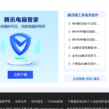
解压缩工具相关软件
Win解压缩v10.2026.0.5.072910.1283
WinRAR解压缩软件中文特别版7.23
WinRAR解压缩软件7.23官方版
zip解压缩电脑版v9.8.97.0
金舟zip解压缩官方版 v5.3.9.0
小番茄zip解压缩v1.0.0.60
点击报错+投诉+建议
版权声明
|
业务合作
|
软件提交
|
Cookie政策
|
下载服务协议&个人信息保护政
ight © 2007-2023 下载之家 (http://www.downza.cn). 南京星智万合网络科技有限公