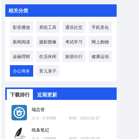
相关分类
影音播放
系统工具
通讯社交
手机美化
新闻阅读
摄影图像
考试学习
网上购物
金融理财
生活休闲
旅游出行
健康运动
办公商务
育儿亲子
下载排行
近期更新
瑞总管
大小：5.30MB
时间：2023-02-27
纸条笔记
大小：2.66MB
时间：2025-09-30