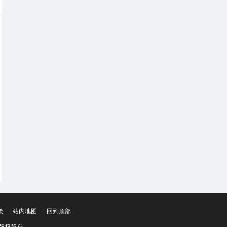
策
|
站内地图
|
回到顶部
司 版权所有