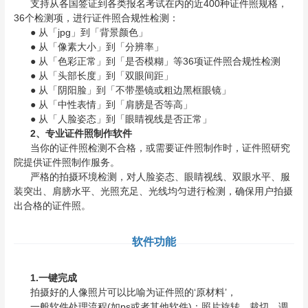
支持从各国签证到各类报名考试在内的近400种证件照规格，
36个检测项，进行证件照合规性检测：
● 从「jpg」到「背景颜色」
● 从「像素大小」到「分辨率」
● 从「色彩正常」到「是否模糊」等36项证件照合规性检测
● 从「头部长度」到「双眼间距」
● 从「阴阳脸」到「不带墨镜或粗边黑框眼镜」
● 从「中性表情」到「肩膀是否等高」
● 从「人脸姿态」到「眼睛视线是否正常」
2、专业证件照制作软件
当你的证件照检测不合格，或需要证件照制作时，证件照研究
院提供证件照制作服务。
严格的拍摄环境检测，对人脸姿态、眼睛视线、双眼水平、服
装突出、肩膀水平、光照充足、光线均匀进行检测，确保用户拍摄
出合格的证件照。
软件功能
1.一键完成
拍摄好的人像照片可以比喻为证件照的‘原材料’，
一般软件处理流程(如ps或者其他软件)：照片旋转，裁切，调