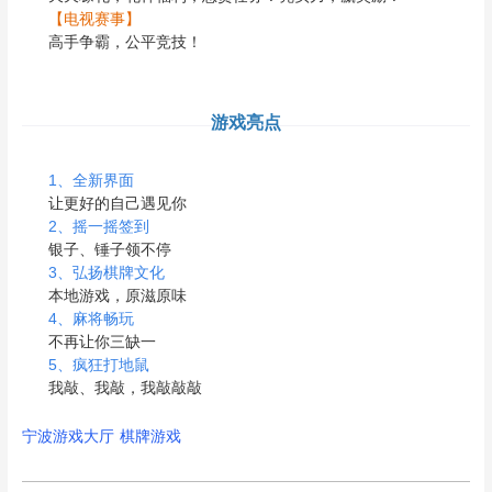
【
电视赛事
】
高手争霸，公平竞技！
游戏亮点
1、全新界面
让更好的自己遇见你
2、摇一摇签到
银子、锤子领不停
3、弘扬棋牌文化
本地游戏，原滋原味
4、麻将畅玩
不再让你三缺一
5、疯狂打地鼠
我敲、我敲，我敲敲敲
宁波游戏大厅
棋牌游戏