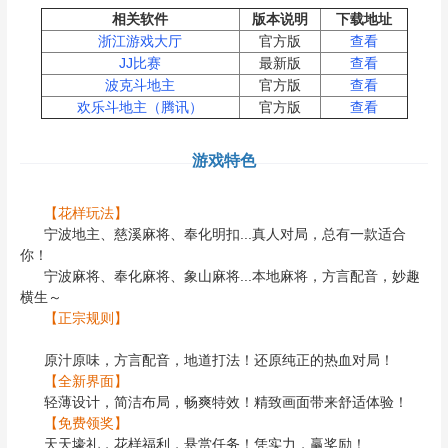
相关软件
版本说明
下载地址
浙江游戏大厅
官方版
查看
JJ比赛
最新版
查看
波克斗地主
官方版
查看
欢乐斗地主（腾讯）
官方版
查看
游戏特色
【花样玩法】
宁波地主、慈溪麻将、奉化明扣...真人对局，总有一款适合
你！
宁波麻将、奉化麻将、象山麻将...本地麻将，方言配音，妙趣
横生～
【正宗规则】
原汁原味，方言配音，地道打法！还原纯正的热血对局！
【全新界面】
轻薄设计，简洁布局，畅爽特效！精致画面带来舒适体验！
【
免费领奖
】
天天壕礼，花样福利，悬赏任务！凭实力，赢奖励！