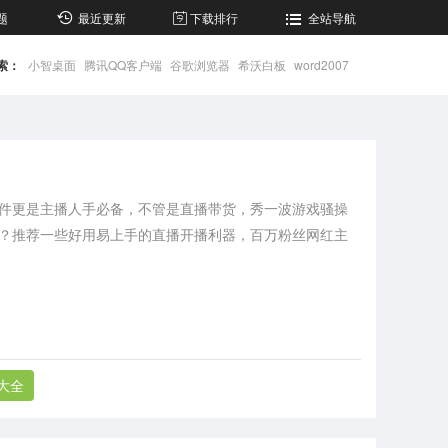
题
最近更新
下载排行
全站导航
索：
小智桌面
腾讯QQ客户端
谷歌浏览器
希沃白板
word2007
更是主播人手必备，不管是直播带货，秀一波游戏骚操
？推荐一些好用易上手的直播开播利器，百万粉丝网红主
大全