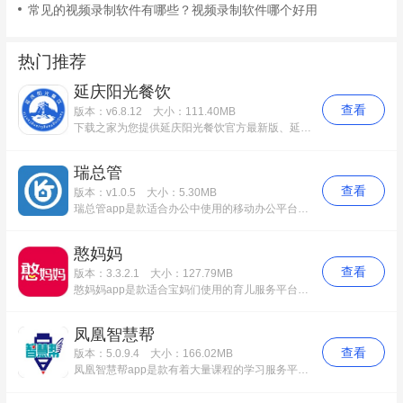
常见的视频录制软件有哪些？视频录制软件哪个好用
热门推荐
延庆阳光餐饮
查看
版本：v6.8.12
大小：111.40MB
下载之家为您提供延庆阳光餐饮官方最新版、延庆阳光餐饮app免费版等多个应用版本下载，该应用功能完善，使用起来简便快捷。更多延庆阳光餐饮安卓版历史版本，请到下载之家！
瑞总管
查看
版本：v1.0.5
大小：5.30MB
瑞总管app是款适合办公中使用的移动办公平台。瑞总管app其目的是为了更好的管理、服务住宅APP“瑞家+”，需求解决了当前电商项目中物业各部门之间的业务协作管理问题，快速处理日常订单。瑞总管中用户还可以增强物业与业主之间的沟通交流，给予他们最满意的服务。
憨妈妈
查看
版本：3.3.2.1
大小：127.79MB
憨妈妈app是款适合宝妈们使用的育儿服务平台。憨妈妈app用户提供备孕、怀孕、育儿一系列的服务，大家可以根据自己所处阶段和需求进行选择。憨妈妈中还为您挑选优质的母婴服务，发现当地火爆的产后恢复、小儿推拿、小儿洗浴等项目，专业甄选，一键下单，贴心服务。
凤凰智慧帮
查看
版本：5.0.9.4
大小：166.02MB
凤凰智慧帮app是款有着大量课程的学习服务平台。凤凰智慧帮app有英语、数学、物理、语文等等，功能齐全，有专门的错题本，记录平时练习或者考试时候做错的题目。凤凰智慧帮还是一个基于移动互联网、大数据、智能推送等技术，结合纸质教辅书的中小学学业及考试数据收集、分析和推送系统。