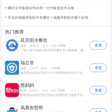
哪些文件恢复软件好用？文件恢复软件合集
常见的视频录制软件有哪些？视频录制软件哪个好用
热门推荐
延庆阳光餐饮
查看
版本：v6.8.12
大小：111.40MB
下载之家为您提供延庆阳光餐饮官方最新版、延庆阳光餐饮app免费版等多个应用版本下载，该应用功能完善，使用起来简便快捷。更多延庆阳光餐饮安卓版历史版本，请到下载之家！
瑞总管
查看
版本：v1.0.5
大小：5.30MB
瑞总管app是款适合办公中使用的移动办公平台。瑞总管app其目的是为了更好的管理、服务住宅APP“瑞家+”，需求解决了当前电商项目中物业各部门之间的业务协作管理问题，快速处理日常订单。瑞总管中用户还可以增强物业与业主之间的沟通交流，给予他们最满意的服务。
憨妈妈
查看
版本：3.3.2.1
大小：127.79MB
憨妈妈app是款适合宝妈们使用的育儿服务平台。憨妈妈app用户提供备孕、怀孕、育儿一系列的服务，大家可以根据自己所处阶段和需求进行选择。憨妈妈中还为您挑选优质的母婴服务，发现当地火爆的产后恢复、小儿推拿、小儿洗浴等项目，专业甄选，一键下单，贴心服务。
凤凰智慧帮