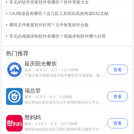
常见的软件管家软件有哪些？软件管家大全
CAJ阅读器有哪些？这几款工具助你高效阅读CAJ文献
哪些文件恢复软件好用？文件恢复软件合集
常见的视频录制软件有哪些？视频录制软件哪个好用
热门推荐
延庆阳光餐饮
查看
版本：v6.8.12
大小：111.40MB
下载之家为您提供延庆阳光餐饮官方最新版、延庆阳光餐饮app免费版等多个应用版本下载，该应用功能完善，使用起来简便快捷。更多延庆阳光餐饮安卓版历史版本，请到下载之家！
瑞总管
查看
版本：v1.0.5
大小：5.30MB
瑞总管app是款适合办公中使用的移动办公平台。瑞总管app其目的是为了更好的管理、服务住宅APP“瑞家+”，需求解决了当前电商项目中物业各部门之间的业务协作管理问题，快速处理日常订单。瑞总管中用户还可以增强物业与业主之间的沟通交流，给予他们最满意的服务。
憨妈妈
查看
版本：3.3.2.1
大小：127.79MB
憨妈妈app是款适合宝妈们使用的育儿服务平台。憨妈妈app用户提供备孕、怀孕、育儿一系列的服务，大家可以根据自己所处阶段和需求进行选择。憨妈妈中还为您挑选优质的母婴服务，发现当地火爆的产后恢复、小儿推拿、小儿洗浴等项目，专业甄选，一键下单，贴心服务。