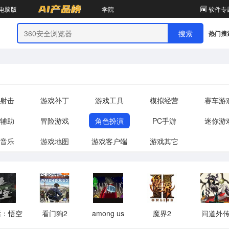
电脑版
学院
软件专
热门搜
射击
游戏补丁
游戏工具
模拟经营
赛车游
辅助
冒险游戏
角色扮演
PC手游
迷你游
音乐
游戏地图
游戏客户端
游戏其它
话：悟空
看门狗2
among us
魔界2
问道外