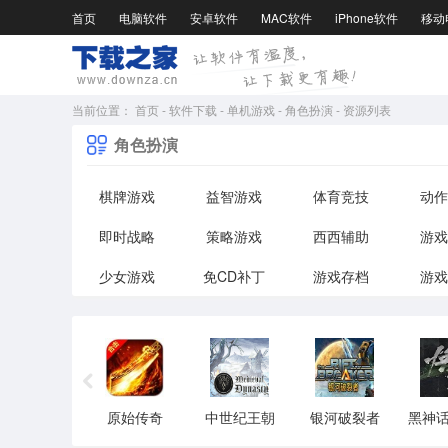
首页
电脑软件
安卓软件
MAC软件
iPhone软件
移动
当前位置：
首页
-
软件下载
-
单机游戏
-
角色扮演
-
资源列表
角色扮演
棋牌游戏
益智游戏
体育竞技
动作
即时战略
策略游戏
西西辅助
游戏
少女游戏
免CD补丁
游戏存档
游戏
原始传奇
中世纪王朝
银河破裂者
黑神