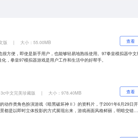
查看
文版
|
大小：55.00MB
也很方便，即使是新手用户，也能够轻易地熟练使用。97拳皇模拟器中文
性化，拳皇97模拟器游戏是用户工作和生活中的好帮手。
查看
13c中文完美珍藏版
|
大小：978.40MB
的动作类角色扮演游戏《暗黑破坏神Ⅱ》的资料片，于2001年6月29日开
场景都是以即时立体投影的方式展现出来，游戏画面风格鲜丽，明暗交错；
繁多，可玩性极强。