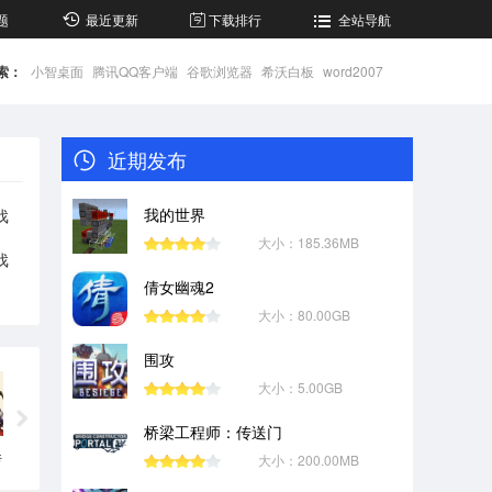
题
最近更新
下载排行
全站导航
索：
小智桌面
腾讯QQ客户端
谷歌浏览器
希沃白板
word2007
近期发布
我的世界
戏
大小：185.36MB
戏
倩女幽魂2
大小：80.00GB
围攻
大小：5.00GB
桥梁工程师：传送门
传
大小：200.00MB