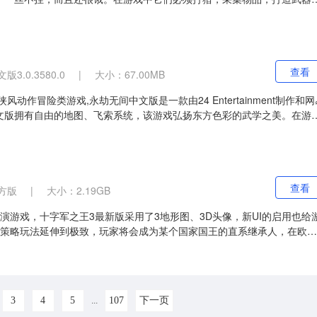
，冰冷的夜晚，易变的天气系统，危险的野外和潜在的敌人。
查看
3.0.3580.0
|
大小：67.00MB
动作冒险类游戏,永劫无间中文版是一款由24 Entertainment制作和网
文版拥有自由的地图、飞索系统，该游戏弘扬东方色彩的武学之美。在游
外之地聚窟州调查神秘力量的来源。
查看
方版
|
大小：2.19GB
演游戏，十字军之王3最新版采用了3地形图、3D头像，新UI的启用也给
将策略玩法延伸到极致，玩家将会成为某个国家国王的直系继承人，在欧洲
...
3
4
5
107
下一页