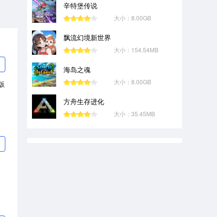
辛特堡传说
大小：8.00GB
飘流幻境新世界
大小：154.54MB
海岛之魂
大小：8.00GB
版
方舟生存进化
大小：35.45MB