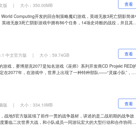
查看
文版
|
大小：350.00MB
World Computing开发的回合制策略魔幻游戏，英雄无敌3死亡阴影简体
英雄无敌3死亡阴影游戏中拥有86个任务，14场史诗般的战役，并且其
新战役模式。
查看
3.1 中文官方版
|
大小：59.74GB
戏，赛博朋克2077是知名游戏《巫师》系列开发商CD Projekt RED
的故事设定在2077年，在游戏中，世界上出现了一种特种部队——“灵媒小队”，这
是用植入物质来增强或改变人体而来的。
查看
脑版
|
大小：334.10MB
戏，战地5官方版延续了前作一贯的战争题材，讲述的是二战初期的战争故
角度重临二次世界大战，和小队成员一同游玩宏大的大型行动和合作协同作
全面战争。