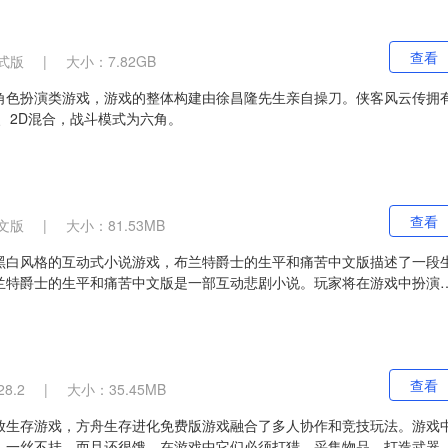
查看
式版
|
大小：7.82GB
角色扮演类游戏，游戏的整体构建由徐昌隆先生亲自操刀。侠客风云传拥
、2D混合，战斗模式为六角。
查看
文版
|
大小：81.53MB
黑白风格的互动式小说游戏，布兰特爵士的生平和痛苦中文版描述了一段
兰特爵士的生平和痛苦中文版是一部互动悲剧小说。玩家将在游戏中扮演
封建和社会等级制度。玩家将在这个残酷的环境中决定自己的命运。
查看
8.2
|
大小：35.45MB
放生存游戏，方舟生存进化免费版游戏融合了多人协作和竞技玩法。游戏
，一丝不挂，而且还很饿。在游戏中它们必须打猎，采集物品，打造武器