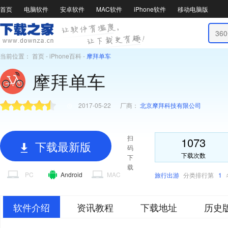
首页
电脑软件
安卓软件
MAC软件
iPhone软件
移动电脑版
当前位置：
首页
-
iPhone百科
-
摩拜单车
摩拜单车
2017-05-22
厂商：
北京摩拜科技有限公司
扫
1073
下载最新版
码
下载次数
下
载
PC
Android
MAC
旅行出游
分类排行第
1
软件介绍
资讯教程
下载地址
历史