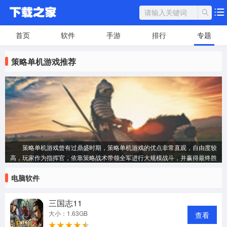
首页
软件
手游
排行
专题
策略单机游戏推荐
策略单机游戏曾有过鼎盛时期，策略单机游戏的优点非常直观，自由度较
高，玩家作为指挥官，依靠策略战术带领全军进行大规模战斗，并赢得最终胜
利。单机版策略游戏哪个好玩？推荐几款耐玩的及时战略类单机游戏，指挥
电脑软件
官，加入这史诗般的战斗吧！
三国志11
大小：1.63GB
查看