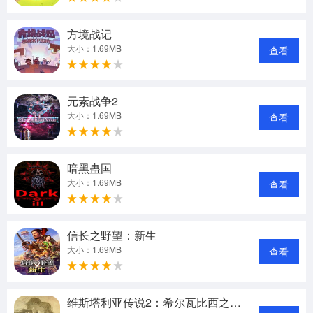
方境战记
大小：1.69MB
查看
元素战争2
大小：1.69MB
查看
暗黑蛊国
大小：1.69MB
查看
信长之野望：新生
大小：1.69MB
查看
维斯塔利亚传说2：希尔瓦比西之圣剑