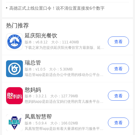
高德正式上线位置口令！说不清位置直接发6个数字
热门推荐
延庆阳光餐饮
查看
版本：v6.8.12
大小：111.40MB
下载之家为您提供延庆阳光餐饮官方最新版、延庆阳光餐饮app免费版等多个应用版本下载，该应用功能完善，使用起来简便快捷。更多延庆阳光餐饮安卓版历史版本，请到下载之家！
瑞总管
查看
版本：v1.0.5
大小：5.30MB
瑞总管app是款适合办公中使用的移动办公平台。瑞总管app其目的是为了更好的管理、服务住宅APP“瑞家+”，需求解决了当前电商项目中物业各部门之间的业务协作管理问题，快速处理日常订单。瑞总管中用户还可以增强物业与业主之间的沟通交流，给予他们最满意的服务。
憨妈妈
查看
版本：3.3.2.1
大小：127.79MB
憨妈妈app是款适合宝妈们使用的育儿服务平台。憨妈妈app用户提供备孕、怀孕、育儿一系列的服务，大家可以根据自己所处阶段和需求进行选择。憨妈妈中还为您挑选优质的母婴服务，发现当地火爆的产后恢复、小儿推拿、小儿洗浴等项目，专业甄选，一键下单，贴心服务。
凤凰智慧帮
查看
版本：5.0.9.4
大小：166.02MB
凤凰智慧帮app是款有着大量课程的学习服务平台。凤凰智慧帮app有英语、数学、物理、语文等等，功能齐全，有专门的错题本，记录平时练习或者考试时候做错的题目。凤凰智慧帮还是一个基于移动互联网、大数据、智能推送等技术，结合纸质教辅书的中小学学业及考试数据收集、分析和推送系统。